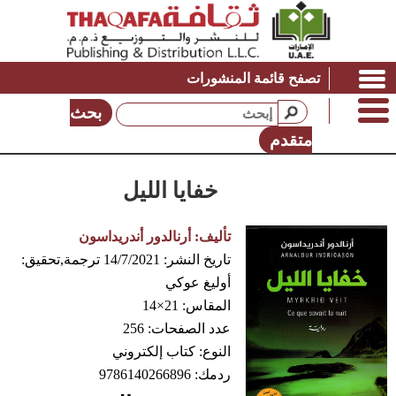
تصفح قائمة المنشورات
بحث
متقدم
خفايا الليل
تأليف:
أرنالدور أندريداسون
تاريخ النشر:
14/7/2021
ترجمة,تحقيق:
أوليغ عوكي
المقاس:
21×14
عدد الصفحات:
256
النوع:
كتاب إلكتروني
ردمك:
9786140266896