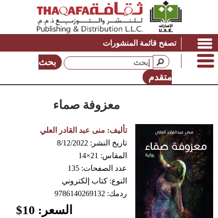
تصفح قائمة المنشورات
بحث
متقدم
معزوفة صماء
تأليف:
منى عبد القادر العلي
تاريخ النشر:
8/12/2022
المقاس:
21×14
عدد الصفحات:
135
النوع:
كتاب إلكتروني
ردمك:
9786140269132
السعر:
10
$