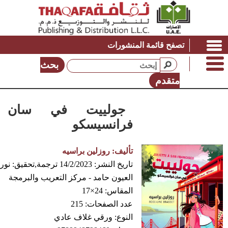
تصفح قائمة المنشورات
بحث
متقدم
جولييت في سان
فرانسيسكو
تأليف:
روزلين براسيه
تاريخ النشر:
14/2/2023
ترجمة,تحقيق:
نور
العيون حامد - مركز التعريب والبرمجة
المقاس:
24×17
عدد الصفحات:
215
النوع:
ورقي غلاف عادي