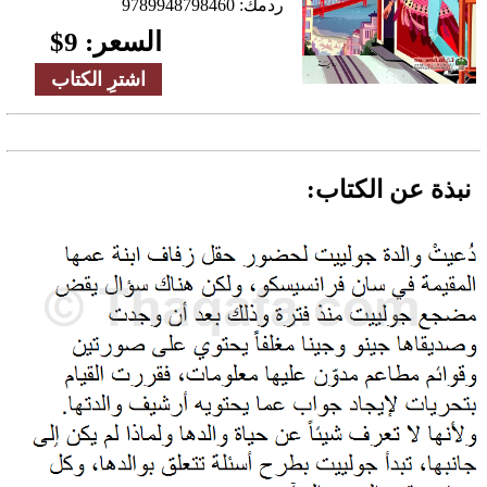
ردمك:
9789948798460
السعر:
9
$
اشترِ الكتاب
نبذة عن الكتاب: