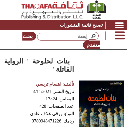
تصفح قائمة المنشورات
بحث
متقدم
بنات لحلوحة ' الرواية
القاتلة '
تأليف:
ابتسام تريسي
تاريخ النشر:
4/11/2021
المقاس:
24×17
عدد الصفحات:
428
النوع:
ورقي غلاف عادي
ردمك:
9789948471226